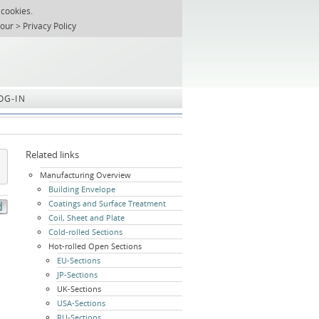
 cookies.
T
REGISTER
ABOUT US
SEARCH
SITEMAP
Skip
 our
Privacy Policy
navigation
OG-IN
Related links
Skip
Manufacturing Overview
navigation
Building Envelope
Coatings and Surface Treatment
Coil, Sheet and Plate
Cold-rolled Sections
Hot-rolled Open Sections
EU-Sections
JP-Sections
UK-Sections
USA-Sections
RU-Sections