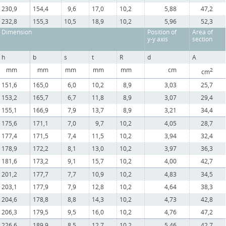
230,9
154,4
9,6
17,0
10,2
5,88
47,2
232,8
155,3
10,5
18,9
10,2
5,96
52,3
Dimension
Position of
Area of
y-y axis
section
h
b
s
t
R
d
A
mm
mm
mm
mm
mm
cm
2
cm
151,6
165,0
6,0
10,2
8,9
3,03
25,7
153,2
165,7
6,7
11,8
8,9
3,07
29,4
155,1
166,9
7,9
13,7
8,9
3,21
34,4
175,6
171,1
7,0
9,7
10,2
4,05
28,7
177,4
171,5
7,4
11,5
10,2
3,94
32,4
178,9
172,2
8,1
13,0
10,2
3,97
36,3
181,6
173,2
9,1
15,7
10,2
4,00
42,7
201,2
177,7
7,7
10,9
10,2
4,83
34,5
203,1
177,9
7,9
12,8
10,2
4,64
38,3
204,6
178,8
8,8
14,3
10,2
4,73
42,8
206,3
179,5
9,5
16,0
10,2
4,76
47,2
226,6
189,9
8,5
12,7
10,2
5,46
42,7