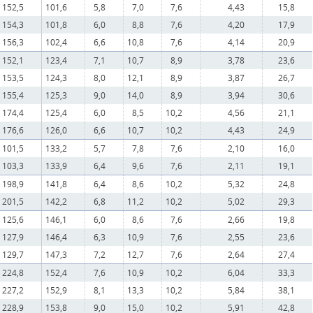
152,5
101,6
5,8
7,0
7,6
4,43
15,8
154,3
101,8
6,0
8,8
7,6
4,20
17,9
156,3
102,4
6,6
10,8
7,6
4,14
20,9
152,1
123,4
7,1
10,7
8,9
3,78
23,6
153,5
124,3
8,0
12,1
8,9
3,87
26,7
155,4
125,3
9,0
14,0
8,9
3,94
30,6
174,4
125,4
6,0
8,5
10,2
4,56
21,1
176,6
126,0
6,6
10,7
10,2
4,43
24,9
101,5
133,2
5,7
7,8
7,6
2,10
16,0
103,3
133,9
6,4
9,6
7,6
2,11
19,1
198,9
141,8
6,4
8,6
10,2
5,32
24,8
201,5
142,2
6,8
11,2
10,2
5,02
29,3
125,6
146,1
6,0
8,6
7,6
2,66
19,8
127,9
146,4
6,3
10,9
7,6
2,55
23,6
129,7
147,3
7,2
12,7
7,6
2,64
27,4
224,8
152,4
7,6
10,9
10,2
6,04
33,3
227,2
152,9
8,1
13,3
10,2
5,84
38,1
228,9
153,8
9,0
15,0
10,2
5,91
42,8