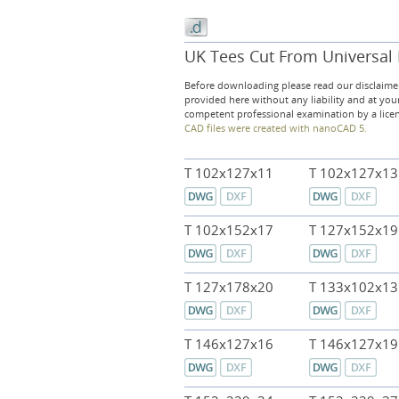
UK Tees Cut From Universal 
Before downloading please read our disclaimer
provided here without any liability and at you
competent professional examination by a lice
CAD files were created with nanoCAD 5.
T 102x127x11
T 102x127x13
T 102x152x17
T 127x152x19
T 127x178x20
T 133x102x13
T 146x127x16
T 146x127x19