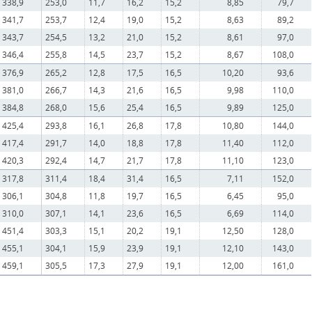
338,9
253,0
11,7
16,2
15,2
8,85
79,7
341,7
253,7
12,4
19,0
15,2
8,63
89,2
343,7
254,5
13,2
21,0
15,2
8,61
97,0
346,4
255,8
14,5
23,7
15,2
8,67
108,0
376,9
265,2
12,8
17,5
16,5
10,20
93,6
381,0
266,7
14,3
21,6
16,5
9,98
110,0
384,8
268,0
15,6
25,4
16,5
9,89
125,0
425,4
293,8
16,1
26,8
17,8
10,80
144,0
417,4
291,7
14,0
18,8
17,8
11,40
112,0
420,3
292,4
14,7
21,7
17,8
11,10
123,0
317,8
311,4
18,4
31,4
16,5
7,11
152,0
306,1
304,8
11,8
19,7
16,5
6,45
95,0
310,0
307,1
14,1
23,6
16,5
6,69
114,0
451,4
303,3
15,1
20,2
19,1
12,50
128,0
455,1
304,1
15,9
23,9
19,1
12,10
143,0
459,1
305,5
17,3
27,9
19,1
12,00
161,0