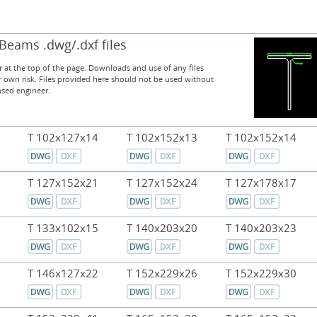
Beams .dwg/.dxf files
 at the top of the page. Downloads and use of any files
r own risk. Files provided here should not be used without
nsed engineer.
T 102x127x14
T 102x152x13
T 102x152x14
T 127x152x21
T 127x152x24
T 127x178x17
T 133x102x15
T 140x203x20
T 140x203x23
T 146x127x22
T 152x229x26
T 152x229x30