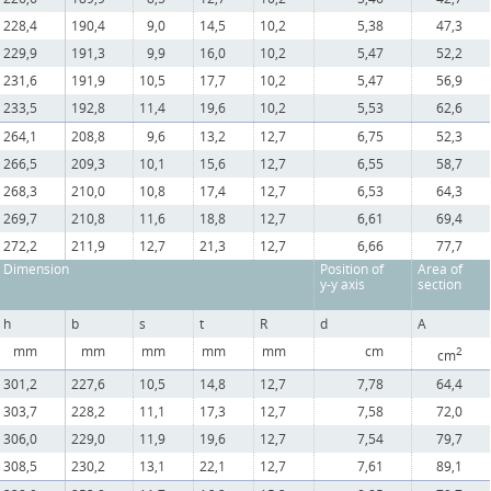
228,4
190,4
9,0
14,5
10,2
5,38
47,3
229,9
191,3
9,9
16,0
10,2
5,47
52,2
231,6
191,9
10,5
17,7
10,2
5,47
56,9
233,5
192,8
11,4
19,6
10,2
5,53
62,6
264,1
208,8
9,6
13,2
12,7
6,75
52,3
266,5
209,3
10,1
15,6
12,7
6,55
58,7
268,3
210,0
10,8
17,4
12,7
6,53
64,3
269,7
210,8
11,6
18,8
12,7
6,61
69,4
272,2
211,9
12,7
21,3
12,7
6,66
77,7
Dimension
Position of
Area of
y-y axis
section
h
b
s
t
R
d
A
mm
mm
mm
mm
mm
cm
2
cm
301,2
227,6
10,5
14,8
12,7
7,78
64,4
303,7
228,2
11,1
17,3
12,7
7,58
72,0
306,0
229,0
11,9
19,6
12,7
7,54
79,7
308,5
230,2
13,1
22,1
12,7
7,61
89,1