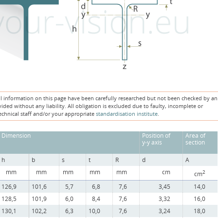
ll information on this page have been carefully researched but not been checked by an
ded without any liability. All obligation is excluded due to faulty, incomplete or
echnical staff and/or your appropriate
standardisation institute
.
Dimension
Position of
Area of
y-y axis
section
h
b
s
t
R
d
A
mm
mm
mm
mm
mm
cm
2
cm
126,9
101,6
5,7
6,8
7,6
3,45
14,0
128,5
101,9
6,0
8,4
7,6
3,32
16,0
130,1
102,2
6,3
10,0
7,6
3,24
18,0